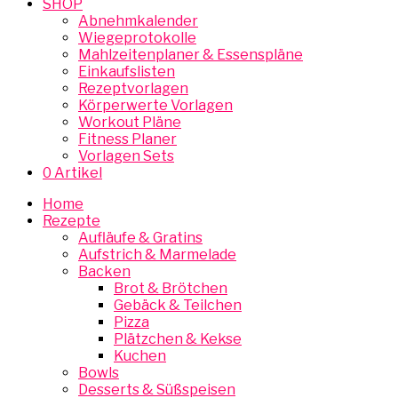
SHOP
Abnehmkalender
Wiegeprotokolle
Mahlzeitenplaner & Essenspläne
Einkaufslisten
Rezeptvorlagen
Körperwerte Vorlagen
Workout Pläne
Fitness Planer
Vorlagen Sets
0 Artikel
Home
Rezepte
Aufläufe & Gratins
Aufstrich & Marmelade
Backen
Brot & Brötchen
Gebäck & Teilchen
Pizza
Plätzchen & Kekse
Kuchen
Bowls
Desserts & Süßspeisen