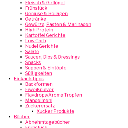
Fleisch & Geflügel
Frühstück
Gemüse & Beilagen
Getränke
Gewürze, Pasten & Marinaden
High Protein
Kartoffel Gerichte
Low Carb
Nudel Gerichte
Salate
Saucen, Dips & Dressings
Snacks
Suppen & Eintöpfe
Süßigkeiten
Einkaufstipps
Backformen
Eiweißpulver
Flavdrops/Aroma Tropfen
Mandelmehl
Zuckerersatz
Xucker Produkte
Bücher
Abnehmtagebücher
Frühstück