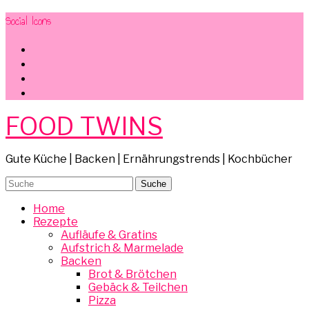
Social Icons
facebook
instagram
pinterest
mail
FOOD TWINS
Gute Küche | Backen | Ernährungstrends | Kochbücher
Home
Rezepte
Aufläufe & Gratins
Aufstrich & Marmelade
Backen
Brot & Brötchen
Gebäck & Teilchen
Pizza