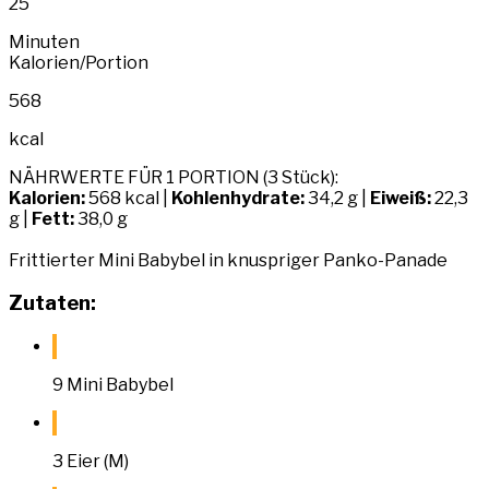
25
Minuten
Kalorien/Portion
568
kcal
NÄHRWERTE FÜR 1 PORTION (3 Stück):
Kalorien:
568 kcal |
Kohlenhydrate:
34,2 g |
Eiweiß:
22,3
g |
Fett:
38,0 g
Frittierter Mini Babybel in knuspriger Panko-Panade
Zutaten:
9 Mini Babybel
3 Eier (M)