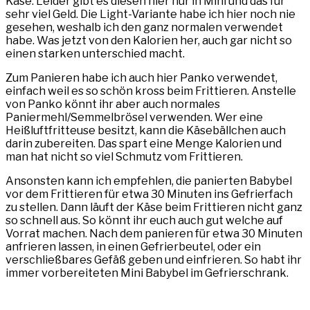
Käse. Leider gibt es diesen hier nur in Mini und das für
sehr viel Geld. Die Light-Variante habe ich hier noch nie
gesehen, weshalb ich den ganz normalen verwendet
habe. Was jetzt von den Kalorien her, auch gar nicht so
einen starken unterschied macht.
Zum Panieren habe ich auch hier Panko verwendet,
einfach weil es so schön kross beim Frittieren. Anstelle
von Panko könnt ihr aber auch normales
Paniermehl/Semmelbrösel verwenden. Wer eine
Heißluftfritteuse besitzt, kann die Käsebällchen auch
darin zubereiten. Das spart eine Menge Kalorien und
man hat nicht so viel Schmutz vom Frittieren.
Ansonsten kann ich empfehlen, die panierten Babybel
vor dem Frittieren für etwa 30 Minuten ins Gefrierfach
zu stellen. Dann läuft der Käse beim Frittieren nicht ganz
so schnell aus. So könnt ihr euch auch gut welche auf
Vorrat machen. Nach dem panieren für etwa 30 Minuten
anfrieren lassen, in einen Gefrierbeutel, oder ein
verschließbares Gefäß geben und einfrieren. So habt ihr
immer vorbereiteten Mini Babybel im Gefrierschrank.