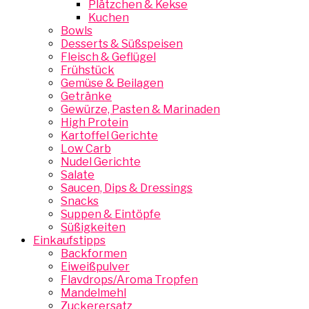
Plätzchen & Kekse
Kuchen
Bowls
Desserts & Süßspeisen
Fleisch & Geflügel
Frühstück
Gemüse & Beilagen
Getränke
Gewürze, Pasten & Marinaden
High Protein
Kartoffel Gerichte
Low Carb
Nudel Gerichte
Salate
Saucen, Dips & Dressings
Snacks
Suppen & Eintöpfe
Süßigkeiten
Einkaufstipps
Backformen
Eiweißpulver
Flavdrops/Aroma Tropfen
Mandelmehl
Zuckerersatz