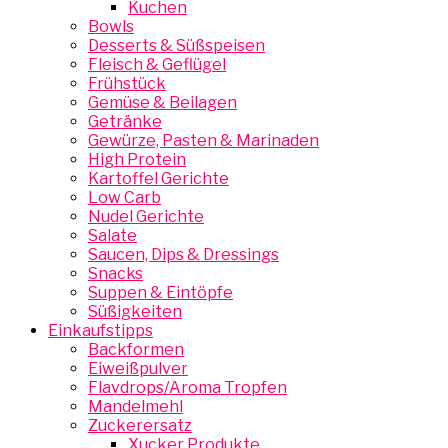
Kuchen
Bowls
Desserts & Süßspeisen
Fleisch & Geflügel
Frühstück
Gemüse & Beilagen
Getränke
Gewürze, Pasten & Marinaden
High Protein
Kartoffel Gerichte
Low Carb
Nudel Gerichte
Salate
Saucen, Dips & Dressings
Snacks
Suppen & Eintöpfe
Süßigkeiten
Einkaufstipps
Backformen
Eiweißpulver
Flavdrops/Aroma Tropfen
Mandelmehl
Zuckerersatz
Xucker Produkte