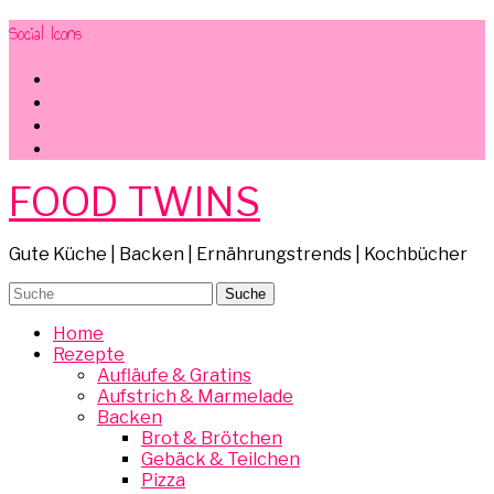
Social Icons
facebook
instagram
pinterest
mail
FOOD TWINS
Gute Küche | Backen | Ernährungstrends | Kochbücher
Home
Rezepte
Aufläufe & Gratins
Aufstrich & Marmelade
Backen
Brot & Brötchen
Gebäck & Teilchen
Pizza