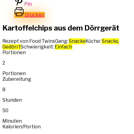
Pin
Drucken
Kartoffelchips aus dem Dörrgerät
Rezept von Food Twins
Gang:
Snacks
Küche:
Snacks,
Gedörrt
Schwierigkeit:
Einfach
Portionen
2
Portionen
Zubereitung
8
Stunden
50
Minuten
Kalorien/Portion