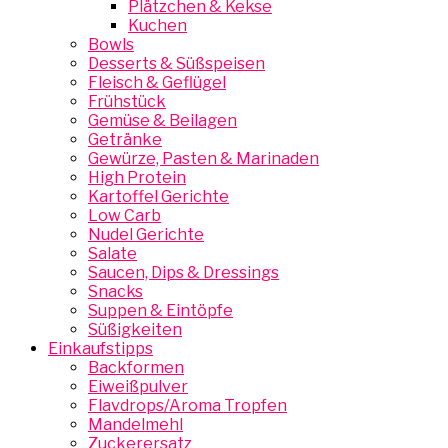
Plätzchen & Kekse
Kuchen
Bowls
Desserts & Süßspeisen
Fleisch & Geflügel
Frühstück
Gemüse & Beilagen
Getränke
Gewürze, Pasten & Marinaden
High Protein
Kartoffel Gerichte
Low Carb
Nudel Gerichte
Salate
Saucen, Dips & Dressings
Snacks
Suppen & Eintöpfe
Süßigkeiten
Einkaufstipps
Backformen
Eiweißpulver
Flavdrops/Aroma Tropfen
Mandelmehl
Zuckerersatz