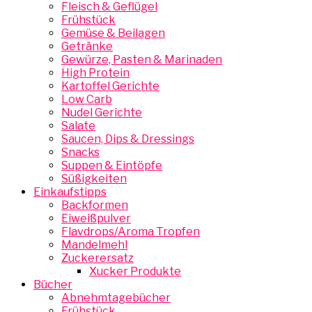
Fleisch & Geflügel
Frühstück
Gemüse & Beilagen
Getränke
Gewürze, Pasten & Marinaden
High Protein
Kartoffel Gerichte
Low Carb
Nudel Gerichte
Salate
Saucen, Dips & Dressings
Snacks
Suppen & Eintöpfe
Süßigkeiten
Einkaufstipps
Backformen
Eiweißpulver
Flavdrops/Aroma Tropfen
Mandelmehl
Zuckerersatz
Xucker Produkte
Bücher
Abnehmtagebücher
Frühstück