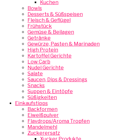
Kuchen
Bowls
Desserts & Süßspeisen
Fleisch & Geflügel
Frühstück
Gemüse & Beilagen
Getränke
Gewürze, Pasten & Marinaden
High Protein
Kartoffel Gerichte
Low Carb
Nudel Gerichte
Salate
Saucen, Dips & Dressings
Snacks
Suppen & Eintöpfe
Süßigkeiten
Einkaufstipps
Backformen
Eiweißpulver
Flavdrops/Aroma Tropfen
Mandelmehl
Zuckerersatz
Xucker Produkte