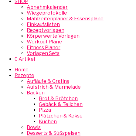
SHOP
Abnehmkalender
Wiegeprotokolle
Mahlzeitenplaner & Essenspläne
Einkaufslisten
Rezeptvorlagen
Körperwerte Vorlagen
Workout Pläne
Fitness Planer
Vorlagen Sets
0 Artikel
Home
Rezepte
Aufläufe & Gratins
Aufstrich & Marmelade
Backen
Brot & Brötchen
Gebäck & Teilchen
Pizza
Plätzchen & Kekse
Kuchen
Bowls
Desserts & Süßspeisen