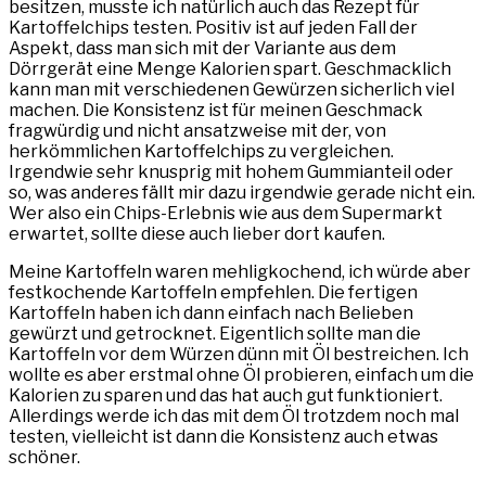
besitzen, musste ich natürlich auch das Rezept für
Kartoffelchips testen. Positiv ist auf jeden Fall der
Aspekt, dass man sich mit der Variante aus dem
Dörrgerät eine Menge Kalorien spart. Geschmacklich
kann man mit verschiedenen Gewürzen sicherlich viel
machen. Die Konsistenz ist für meinen Geschmack
fragwürdig und nicht ansatzweise mit der, von
herkömmlichen Kartoffelchips zu vergleichen.
Irgendwie sehr knusprig mit hohem Gummianteil oder
so, was anderes fällt mir dazu irgendwie gerade nicht ein.
Wer also ein Chips-Erlebnis wie aus dem Supermarkt
erwartet, sollte diese auch lieber dort kaufen.
Meine Kartoffeln waren mehligkochend, ich würde aber
festkochende Kartoffeln empfehlen. Die fertigen
Kartoffeln haben ich dann einfach nach Belieben
gewürzt und getrocknet. Eigentlich sollte man die
Kartoffeln vor dem Würzen dünn mit Öl bestreichen. Ich
wollte es aber erstmal ohne Öl probieren, einfach um die
Kalorien zu sparen und das hat auch gut funktioniert.
Allerdings werde ich das mit dem Öl trotzdem noch mal
testen, vielleicht ist dann die Konsistenz auch etwas
schöner.