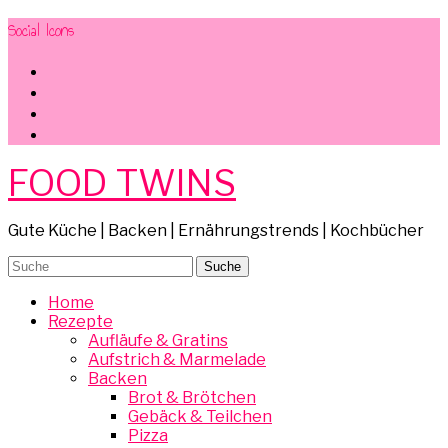
Social Icons
facebook
instagram
pinterest
mail
FOOD TWINS
Gute Küche | Backen | Ernährungstrends | Kochbücher
Home
Rezepte
Aufläufe & Gratins
Aufstrich & Marmelade
Backen
Brot & Brötchen
Gebäck & Teilchen
Pizza