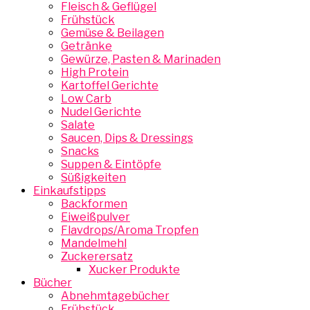
Fleisch & Geflügel
Frühstück
Gemüse & Beilagen
Getränke
Gewürze, Pasten & Marinaden
High Protein
Kartoffel Gerichte
Low Carb
Nudel Gerichte
Salate
Saucen, Dips & Dressings
Snacks
Suppen & Eintöpfe
Süßigkeiten
Einkaufstipps
Backformen
Eiweißpulver
Flavdrops/Aroma Tropfen
Mandelmehl
Zuckerersatz
Xucker Produkte
Bücher
Abnehmtagebücher
Frühstück