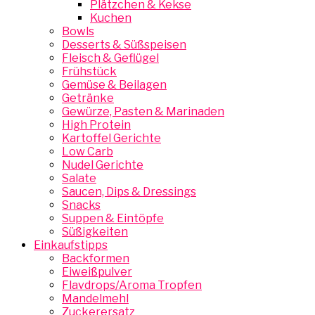
Plätzchen & Kekse
Kuchen
Bowls
Desserts & Süßspeisen
Fleisch & Geflügel
Frühstück
Gemüse & Beilagen
Getränke
Gewürze, Pasten & Marinaden
High Protein
Kartoffel Gerichte
Low Carb
Nudel Gerichte
Salate
Saucen, Dips & Dressings
Snacks
Suppen & Eintöpfe
Süßigkeiten
Einkaufstipps
Backformen
Eiweißpulver
Flavdrops/Aroma Tropfen
Mandelmehl
Zuckerersatz