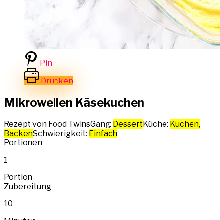
Pin
Drucken
Mikrowellen Käsekuchen
Rezept von Food Twins
Gang:
Dessert
Küche:
Kuchen,
Backen
Schwierigkeit:
Einfach
Portionen
1
Portion
Zubereitung
10