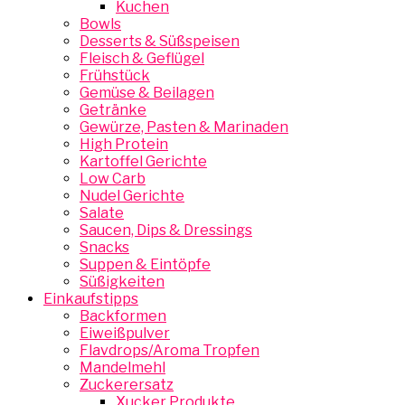
Kuchen
Bowls
Desserts & Süßspeisen
Fleisch & Geflügel
Frühstück
Gemüse & Beilagen
Getränke
Gewürze, Pasten & Marinaden
High Protein
Kartoffel Gerichte
Low Carb
Nudel Gerichte
Salate
Saucen, Dips & Dressings
Snacks
Suppen & Eintöpfe
Süßigkeiten
Einkaufstipps
Backformen
Eiweißpulver
Flavdrops/Aroma Tropfen
Mandelmehl
Zuckerersatz
Xucker Produkte