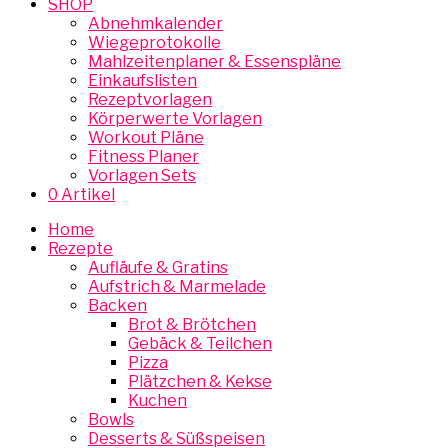
SHOP
Abnehmkalender
Wiegeprotokolle
Mahlzeitenplaner & Essenspläne
Einkaufslisten
Rezeptvorlagen
Körperwerte Vorlagen
Workout Pläne
Fitness Planer
Vorlagen Sets
0 Artikel
Home
Rezepte
Aufläufe & Gratins
Aufstrich & Marmelade
Backen
Brot & Brötchen
Gebäck & Teilchen
Pizza
Plätzchen & Kekse
Kuchen
Bowls
Desserts & Süßspeisen