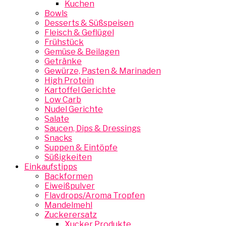
Kuchen
Bowls
Desserts & Süßspeisen
Fleisch & Geflügel
Frühstück
Gemüse & Beilagen
Getränke
Gewürze, Pasten & Marinaden
High Protein
Kartoffel Gerichte
Low Carb
Nudel Gerichte
Salate
Saucen, Dips & Dressings
Snacks
Suppen & Eintöpfe
Süßigkeiten
Einkaufstipps
Backformen
Eiweißpulver
Flavdrops/Aroma Tropfen
Mandelmehl
Zuckerersatz
Xucker Produkte