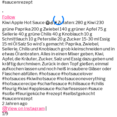
•
•
Follow
Kiwi Apple Hot Sauce 🥝🍏🌶️ Zutaten: 280 g Kiwi 230
K
grüne Paprika 200 g Zwiebel 140 g grüner Apfel 75 g
g
Sellerie 40 g grüne Chilis 40 g Knoblauch 10 g
S
Schnittlauch 10 g Petersilie 20 g Zucker 15-30 ml Essig
S
15 ml Öl Salz So wird´s gemacht: Paprika, Zwiebel,
1
Sellerie, Chilis und Knoblauch grob kleinschneiden und in
S
etwas Öl anbraten. Alles in einen Mixer geben, Kiwi,
e
Apfel, die Kräuter, Zucker, Salz und Essig dazu geben und
A
kräftig durchmixen. Zurück in den Topf gießen, einmal
k
aufkochen lassen und noch heiß in saubere Gläser oder
a
Flaschen abfüllen. #hotsauce #hotsaucelover
#hotsauces #kiwihotsauce #hotsauceoneverything
#hotsaucerecipe #scharfesauce #chilisauce #chilis
#
#feurig #kiwi #applesauce #scharfesessen #sauce
#soße #feurigeküche #rezept #selbstgekocht
#saucenrezept
2 Jahren ago
View on Instagram
|
1/9
2