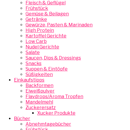
Fleisch & Geflügel
Frühstück
Gemüse & Beilagen
Getränke
Gewürze, Pasten & Marinaden
High Protein
Kartoffel Gerichte
Low Carb
Nudel Gerichte
Salate
Saucen, Dips & Dressings
Snacks
Suppen & Eintöpfe
Süßigkeiten
Einkaufstipps
Backformen
Eiweißpulver
Flavdrops/Aroma Tropfen
Mandelmehl
Zuckerersatz
Xucker Produkte
Bücher
Abnehmtagebücher
Frühstück