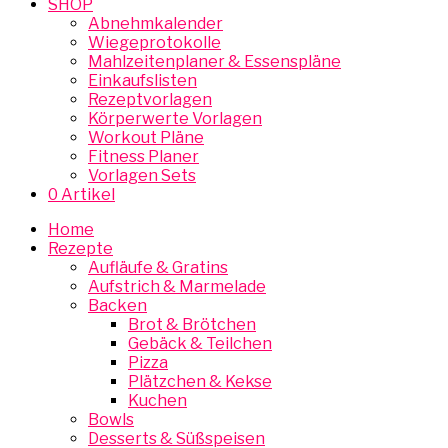
SHOP
Abnehmkalender
Wiegeprotokolle
Mahlzeitenplaner & Essenspläne
Einkaufslisten
Rezeptvorlagen
Körperwerte Vorlagen
Workout Pläne
Fitness Planer
Vorlagen Sets
0 Artikel
Home
Rezepte
Aufläufe & Gratins
Aufstrich & Marmelade
Backen
Brot & Brötchen
Gebäck & Teilchen
Pizza
Plätzchen & Kekse
Kuchen
Bowls
Desserts & Süßspeisen