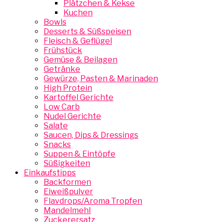
Plätzchen & Kekse
Kuchen
Bowls
Desserts & Süßspeisen
Fleisch & Geflügel
Frühstück
Gemüse & Beilagen
Getränke
Gewürze, Pasten & Marinaden
High Protein
Kartoffel Gerichte
Low Carb
Nudel Gerichte
Salate
Saucen, Dips & Dressings
Snacks
Suppen & Eintöpfe
Süßigkeiten
Einkaufstipps
Backformen
Eiweißpulver
Flavdrops/Aroma Tropfen
Mandelmehl
Zuckerersatz