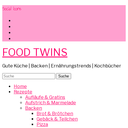
Social Icons
facebook
instagram
pinterest
mail
FOOD TWINS
Gute Küche | Backen | Ernährungstrends | Kochbücher
Home
Rezepte
Aufläufe & Gratins
Aufstrich & Marmelade
Backen
Brot & Brötchen
Gebäck & Teilchen
Pizza