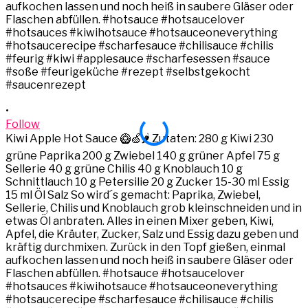
•
•
Follow
Kiwi Apple Hot Sauce 🥝🍏🌶️ Zutaten: 280 g Kiwi 230
K
grüne Paprika 200 g Zwiebel 140 g grüner Apfel 75 g
g
Sellerie 40 g grüne Chilis 40 g Knoblauch 10 g
S
Schnittlauch 10 g Petersilie 20 g Zucker 15-30 ml Essig
S
15 ml Öl Salz So wird´s gemacht: Paprika, Zwiebel,
1
Sellerie, Chilis und Knoblauch grob kleinschneiden und in
S
etwas Öl anbraten. Alles in einen Mixer geben, Kiwi,
e
Apfel, die Kräuter, Zucker, Salz und Essig dazu geben und
A
kräftig durchmixen. Zurück in den Topf gießen, einmal
k
aufkochen lassen und noch heiß in saubere Gläser oder
a
Flaschen abfüllen. #hotsauce #hotsaucelover
#hotsauces #kiwihotsauce #hotsauceoneverything
#hotsaucerecipe #scharfesauce #chilisauce #chilis
#