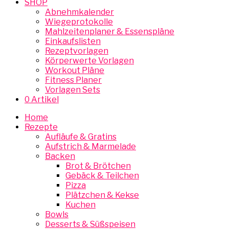
SHOP
Abnehmkalender
Wiegeprotokolle
Mahlzeitenplaner & Essenspläne
Einkaufslisten
Rezeptvorlagen
Körperwerte Vorlagen
Workout Pläne
Fitness Planer
Vorlagen Sets
0 Artikel
Home
Rezepte
Aufläufe & Gratins
Aufstrich & Marmelade
Backen
Brot & Brötchen
Gebäck & Teilchen
Pizza
Plätzchen & Kekse
Kuchen
Bowls
Desserts & Süßspeisen