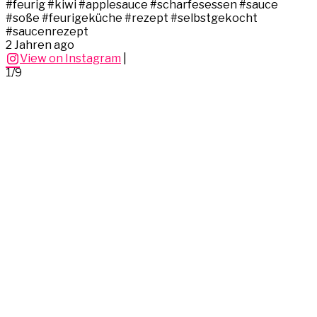
#feurig #kiwi #applesauce #scharfesessen #sauce
#soße #feurigeküche #rezept #selbstgekocht
#saucenrezept
2 Jahren ago
View on Instagram
|
1/9
2