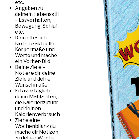
etc.
Angaben zu
deinem Lebensstil
– Essverhalten,
Bewegung, Schlaf
etc.
Dein altes ich –
Notiere aktuelle
Körpermaße und
Werte und mache
ein Vorher-Bild
Deine Ziele –
Notiere dir deine
Ziele und deine
Wunschmaße
Erfasse täglich
deine Mahlzeiten,
die Kalorienzufuhr
und deinen
Kalorienverbrauch
Ziehe eine
Wochenbilanz du
mache dir Notizen
zu deiner Woche