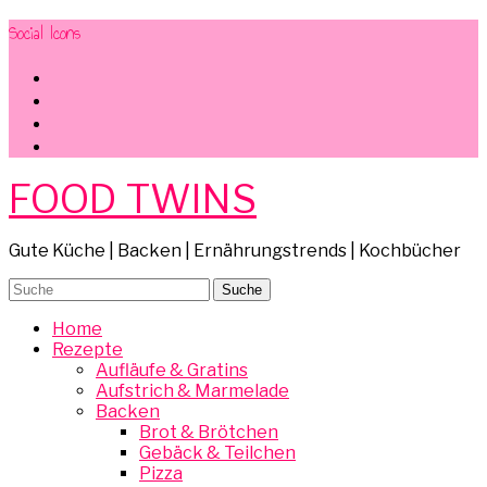
Social Icons
facebook
instagram
pinterest
mail
FOOD TWINS
Gute Küche | Backen | Ernährungstrends | Kochbücher
Home
Rezepte
Aufläufe & Gratins
Aufstrich & Marmelade
Backen
Brot & Brötchen
Gebäck & Teilchen
Pizza