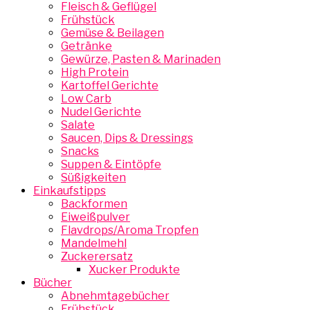
Fleisch & Geflügel
Frühstück
Gemüse & Beilagen
Getränke
Gewürze, Pasten & Marinaden
High Protein
Kartoffel Gerichte
Low Carb
Nudel Gerichte
Salate
Saucen, Dips & Dressings
Snacks
Suppen & Eintöpfe
Süßigkeiten
Einkaufstipps
Backformen
Eiweißpulver
Flavdrops/Aroma Tropfen
Mandelmehl
Zuckerersatz
Xucker Produkte
Bücher
Abnehmtagebücher
Frühstück