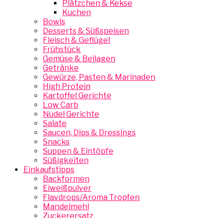
Plätzchen & Kekse
Kuchen
Bowls
Desserts & Süßspeisen
Fleisch & Geflügel
Frühstück
Gemüse & Beilagen
Getränke
Gewürze, Pasten & Marinaden
High Protein
Kartoffel Gerichte
Low Carb
Nudel Gerichte
Salate
Saucen, Dips & Dressings
Snacks
Suppen & Eintöpfe
Süßigkeiten
Einkaufstipps
Backformen
Eiweißpulver
Flavdrops/Aroma Tropfen
Mandelmehl
Zuckerersatz