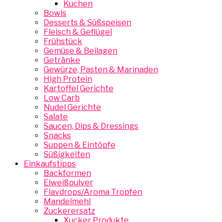
Kuchen
Bowls
Desserts & Süßspeisen
Fleisch & Geflügel
Frühstück
Gemüse & Beilagen
Getränke
Gewürze, Pasten & Marinaden
High Protein
Kartoffel Gerichte
Low Carb
Nudel Gerichte
Salate
Saucen, Dips & Dressings
Snacks
Suppen & Eintöpfe
Süßigkeiten
Einkaufstipps
Backformen
Eiweißpulver
Flavdrops/Aroma Tropfen
Mandelmehl
Zuckerersatz
Xucker Produkte