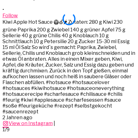
•
•
Follow
Kiwi Apple Hot Sauce 🥝🍏🌶️ Zutaten: 280 g Kiwi 230
K
grüne Paprika 200 g Zwiebel 140 g grüner Apfel 75 g
g
Sellerie 40 g grüne Chilis 40 g Knoblauch 10 g
S
Schnittlauch 10 g Petersilie 20 g Zucker 15-30 ml Essig
S
15 ml Öl Salz So wird´s gemacht: Paprika, Zwiebel,
1
Sellerie, Chilis und Knoblauch grob kleinschneiden und in
S
etwas Öl anbraten. Alles in einen Mixer geben, Kiwi,
e
Apfel, die Kräuter, Zucker, Salz und Essig dazu geben und
A
kräftig durchmixen. Zurück in den Topf gießen, einmal
k
aufkochen lassen und noch heiß in saubere Gläser oder
a
Flaschen abfüllen. #hotsauce #hotsaucelover
#hotsauces #kiwihotsauce #hotsauceoneverything
#hotsaucerecipe #scharfesauce #chilisauce #chilis
#
#feurig #kiwi #applesauce #scharfesessen #sauce
#soße #feurigeküche #rezept #selbstgekocht
#saucenrezept
2 Jahren ago
View on Instagram
|
1/9
2