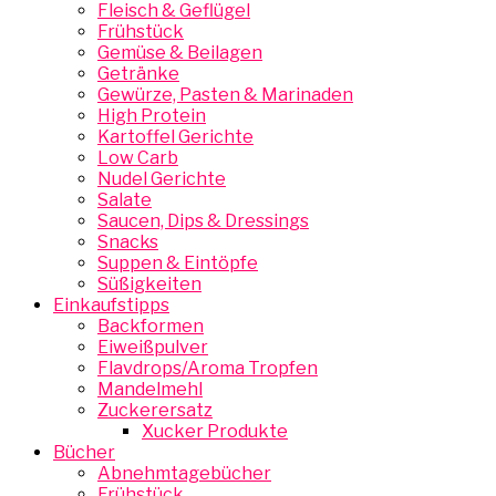
Fleisch & Geflügel
Frühstück
Gemüse & Beilagen
Getränke
Gewürze, Pasten & Marinaden
High Protein
Kartoffel Gerichte
Low Carb
Nudel Gerichte
Salate
Saucen, Dips & Dressings
Snacks
Suppen & Eintöpfe
Süßigkeiten
Einkaufstipps
Backformen
Eiweißpulver
Flavdrops/Aroma Tropfen
Mandelmehl
Zuckerersatz
Xucker Produkte
Bücher
Abnehmtagebücher
Frühstück