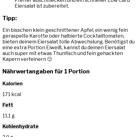
Pfeffer abschmecken und ein schneller Low Carb
Eiersalat ist zubereitet.
Tipp:
Ein bisschen klein geschnittener Apfel, ein wenig fein
geraspelte Karotte oder halbierte Cocktailtomaten,
bieten deinem Eiersalat tolle Abwechslung. Benötigst du
eine extra Portion Eiweiß, kannst du deinen Eiersalat
auch super mit etwas Thunfisch und fein gehackten
Kapern verfeinern 🙂
Nährwertangaben für 1 Portion
Kalorien
171 kcal
Fett
11,1 g
Kohlenhydrate