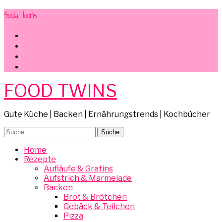
Social Icons
facebook
instagram
pinterest
mail
FOOD TWINS
Gute Küche | Backen | Ernährungstrends | Kochbücher
Home
Rezepte
Aufläufe & Gratins
Aufstrich & Marmelade
Backen
Brot & Brötchen
Gebäck & Teilchen
Pizza