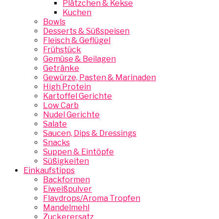
Plätzchen & Kekse
Kuchen
Bowls
Desserts & Süßspeisen
Fleisch & Geflügel
Frühstück
Gemüse & Beilagen
Getränke
Gewürze, Pasten & Marinaden
High Protein
Kartoffel Gerichte
Low Carb
Nudel Gerichte
Salate
Saucen, Dips & Dressings
Snacks
Suppen & Eintöpfe
Süßigkeiten
Einkaufstipps
Backformen
Eiweißpulver
Flavdrops/Aroma Tropfen
Mandelmehl
Zuckerersatz