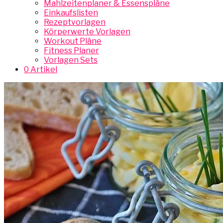
Mahlzeitenplaner & Essenspläne
Einkaufslisten
Rezeptvorlagen
Körperwerte Vorlagen
Workout Pläne
Fitness Planer
Vorlagen Sets
0 Artikel