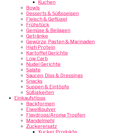
Kuchen
Bowls
Desserts & Süßspeisen
Fleisch & Geflügel
Frühstück
Gemüse & Beilagen
Getränke
Gewürze, Pasten & Marinaden
High Protein
Kartoffel Gerichte
Low Carb
Nudel Gerichte
Salate
Saucen, Dips & Dressings
Snacks
Suppen & Eintöpfe
Süßigkeiten
Einkaufstipps
Backformen
Eiweißpulver
Flavdrops/Aroma Tropfen
Mandelmehl
Zuckerersatz
Xucker Produkte