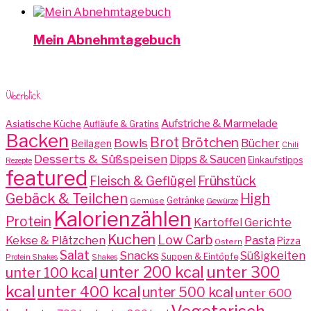
Mein Abnehmtagebuch
Überblick
Aufstriche & Marmelade
Asiatische Küche
Aufläufe & Gratins
Backen
Brot
Brötchen
Bowls
Bücher
Beilagen
Chili
Desserts & Süßspeisen
Dipps & Saucen
Einkaufstipps
Rezepte
featured
Fleisch & Geflügel
Frühstück
Gebäck & Teilchen
High
Getränke
Gemüse
Gewürze
Kalorienzählen
Protein
Kartoffel Gerichte
Kuchen
Low Carb
Pasta
Kekse & Plätzchen
Pizza
Ostern
Salat
Snacks
Süßigkeiten
Suppen & Eintöpfe
Protein Shakes
Shakes
unter 300
unter 200 kcal
unter 100 kcal
kcal
unter 400 kcal
unter 500 kcal
unter 600