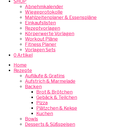
SHOP
Abnehmkalender
Wiegeprotokolle
Mahlzeitenplaner & Essenspläne
Einkaufslisten
Rezeptvorlagen
Körperwerte Vorlagen
Workout Pläne
Fitness Planer
Vorlagen Sets
0 Artikel
Home
Rezepte
Aufläufe & Gratins
Aufstrich & Marmelade
Backen
Brot & Brötchen
Gebäck & Teilchen
Pizza
Plätzchen & Kekse
Kuchen
Bowls
Desserts & Süßspeisen