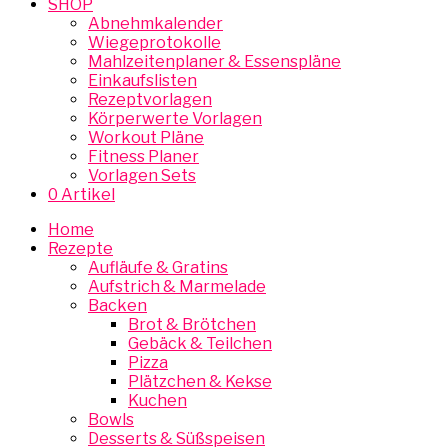
SHOP
Abnehmkalender
Wiegeprotokolle
Mahlzeitenplaner & Essenspläne
Einkaufslisten
Rezeptvorlagen
Körperwerte Vorlagen
Workout Pläne
Fitness Planer
Vorlagen Sets
0 Artikel
Home
Rezepte
Aufläufe & Gratins
Aufstrich & Marmelade
Backen
Brot & Brötchen
Gebäck & Teilchen
Pizza
Plätzchen & Kekse
Kuchen
Bowls
Desserts & Süßspeisen