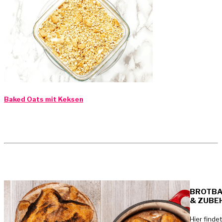
Baked Oats mit Keksen
BROTB
& ZUBE
Hier findet