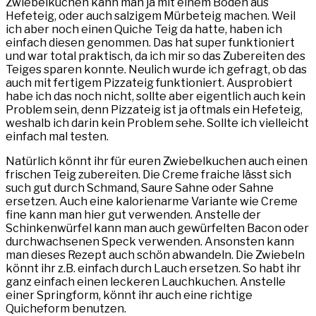
Zwiebelkuchen kann man ja mit einem Boden aus
Hefeteig, oder auch salzigem Mürbeteig machen. Weil
ich aber noch einen Quiche Teig da hatte, haben ich
einfach diesen genommen. Das hat super funktioniert
und war total praktisch, da ich mir so das Zubereiten des
Teiges sparen konnte. Neulich wurde ich gefragt, ob das
auch mit fertigem Pizzateig funktioniert. Ausprobiert
habe ich das noch nicht, sollte aber eigentlich auch kein
Problem sein, denn Pizzateig ist ja oftmals ein Hefeteig,
weshalb ich darin kein Problem sehe. Sollte ich vielleicht
einfach mal testen.
Natürlich könnt ihr für euren Zwiebelkuchen auch einen
frischen Teig zubereiten. Die Creme fraiche lässt sich
such gut durch Schmand, Saure Sahne oder Sahne
ersetzen. Auch eine kalorienarme Variante wie Creme
fine kann man hier gut verwenden. Anstelle der
Schinkenwürfel kann man auch gewürfelten Bacon oder
durchwachsenen Speck verwenden. Ansonsten kann
man dieses Rezept auch schön abwandeln. Die Zwiebeln
könnt ihr z.B. einfach durch Lauch ersetzen. So habt ihr
ganz einfach einen leckeren Lauchkuchen. Anstelle
einer Springform, könnt ihr auch eine richtige
Quicheform benutzen.