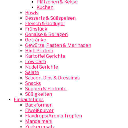
Plätzchen & Kekse
Kuchen
Bowls
Desserts & Süßspeisen
Fleisch & Geflügel
Frühstück
Gemüse & Beilagen
Getränke
Gewürze, Pasten & Marinaden
High Protein
Kartoffel Gerichte
Low Carb
Nudel Gerichte
Salate
Saucen, Dips & Dressings
Snacks
Suppen & Eintöpfe
Süßigkeiten
Einkaufstipps
Backformen
Eiweißpulver
Flavdrops/Aroma Tropfen
Mandelmehl
Zuckerersatz