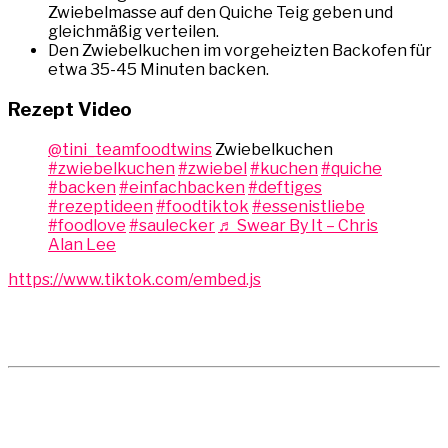
Zwiebelmasse auf den Quiche Teig geben und
gleichmäßig verteilen.
Den Zwiebelkuchen im vorgeheizten Backofen für
etwa 35-45 Minuten backen.⠀
Rezept Video
@tini_teamfoodtwins
Zwiebelkuchen
#zwiebelkuchen
#zwiebel
#kuchen
#quiche
#backen
#einfachbacken
#deftiges
#rezeptideen
#foodtiktok
#essenistliebe
#foodlove
#saulecker
♬ Swear By It – Chris
Alan Lee
https://www.tiktok.com/embed.js