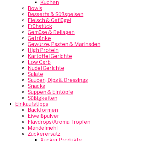
Kuchen
Bowls
Desserts & Süßspeisen
Fleisch & Geflügel
Frühstück
Gemüse & Beilagen
Getränke
Gewürze, Pasten & Marinaden
High Protein
Kartoffel Gerichte
Low Carb
Nudel Gerichte
Salate
Saucen, Dips & Dressings
Snacks
Suppen & Eintöpfe
Süßigkeiten
Einkaufstipps
Backformen
Eiweißpulver
Flavdrops/Aroma Tropfen
Mandelmehl
Zuckerersatz
Xucker Produkte