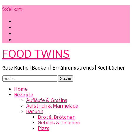
Social Icons
facebook
instagram
pinterest
mail
FOOD TWINS
Gute Küche | Backen | Ernährungstrends | Kochbücher
Home
Rezepte
Aufläufe & Gratins
Aufstrich & Marmelade
Backen
Brot & Brötchen
Gebäck & Teilchen
Pizza