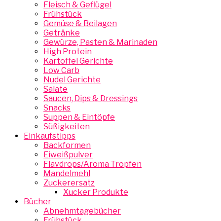
Fleisch & Geflügel
Frühstück
Gemüse & Beilagen
Getränke
Gewürze, Pasten & Marinaden
High Protein
Kartoffel Gerichte
Low Carb
Nudel Gerichte
Salate
Saucen, Dips & Dressings
Snacks
Suppen & Eintöpfe
Süßigkeiten
Einkaufstipps
Backformen
Eiweißpulver
Flavdrops/Aroma Tropfen
Mandelmehl
Zuckerersatz
Xucker Produkte
Bücher
Abnehmtagebücher
Frühstück