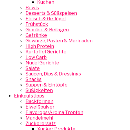
Kuchen
Bowls
Desserts & Süßspeisen
Fleisch & Geflügel
Frühstück
Gemüse & Beilagen
Getränke
Gewürze, Pasten & Marinaden
High Protein
Kartoffel Gerichte
Low Carb
Nudel Gerichte
Salate
Saucen, Dips & Dressings
Snacks
Suppen & Eintöpfe
Süßigkeiten
Einkaufstipps
Backformen
Eiweißpulver
Flavdrops/Aroma Tropfen
Mandelmehl
Zuckerersatz
Xucker Produkte