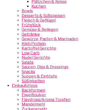
Plätzchen & Kekse
Kuchen
Bowls
Desserts & Süßspeisen
Fleisch & Geflügel
Frühstück
Gemüse & Beilagen
Getränke
Gewürze, Pasten & Marinaden
High Protein
Kartoffel Gerichte
Low Carb
Nudel Gerichte
Salate
Saucen, Dips & Dressings
Snacks
Suppen & Eintöpfe
Süßigkeiten
Einkaufstipps
Backformen
Eiweißpulver
Flavdrops/Aroma Tropfen
Mandelmehl
Zuckerersatz