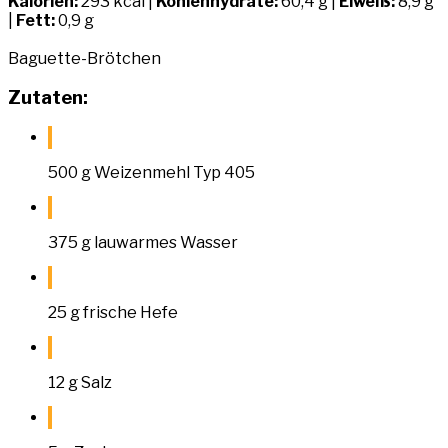
Kalorien:
293 kcal |
Kohlenhydrate:
60,4 g |
Eiweiß:
8,9 g
|
Fett:
0,9 g
Baguette-Brötchen
Zutaten:
500 g Weizenmehl Typ 405
375 g lauwarmes Wasser
25 g frische Hefe
12 g Salz