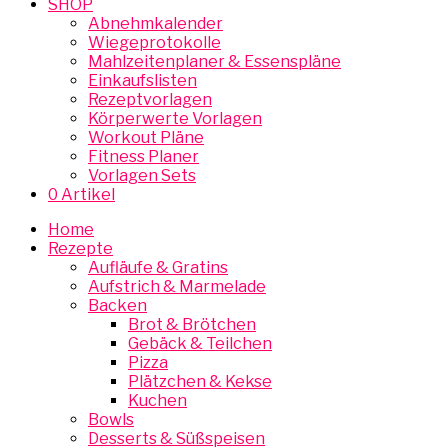
SHOP
Abnehmkalender
Wiegeprotokolle
Mahlzeitenplaner & Essenspläne
Einkaufslisten
Rezeptvorlagen
Körperwerte Vorlagen
Workout Pläne
Fitness Planer
Vorlagen Sets
0 Artikel
Home
Rezepte
Aufläufe & Gratins
Aufstrich & Marmelade
Backen
Brot & Brötchen
Gebäck & Teilchen
Pizza
Plätzchen & Kekse
Kuchen
Bowls
Desserts & Süßspeisen