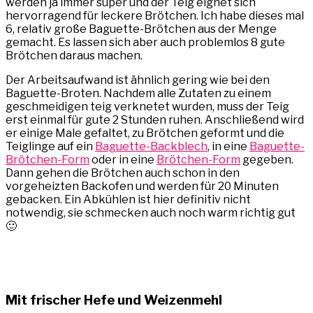
werden ja immer super und der Teig eignet sich
hervorragend für leckere Brötchen. Ich habe dieses mal
6, relativ große Baguette-Brötchen aus der Menge
gemacht. Es lassen sich aber auch problemlos 8 gute
Brötchen daraus machen.
Der Arbeitsaufwand ist ähnlich gering wie bei den
Baguette-Broten. Nachdem alle Zutaten zu einem
geschmeidigen teig verknetet wurden, muss der Teig
erst einmal für gute 2 Stunden ruhen. Anschließend wird
er einige Male gefaltet, zu Brötchen geformt und die
Teiglinge auf ein
Baguette-Backblech
, in eine
Baguette-
Brötchen-Form
oder in eine
Brötchen-Form
gegeben.
Dann gehen die Brötchen auch schon in den
vorgeheizten Backofen und werden für 20 Minuten
gebacken. Ein Abkühlen ist hier definitiv nicht
notwendig, sie schmecken auch noch warm richtig gut
🙂
Mit frischer Hefe und Weizenmehl