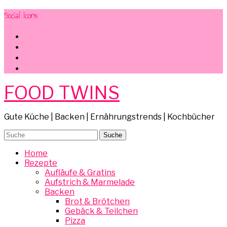
Social Icons
facebook
instagram
pinterest
mail
FOOD TWINS
Gute Küche | Backen | Ernährungstrends | Kochbücher
Home
Rezepte
Aufläufe & Gratins
Aufstrich & Marmelade
Backen
Brot & Brötchen
Gebäck & Teilchen
Pizza