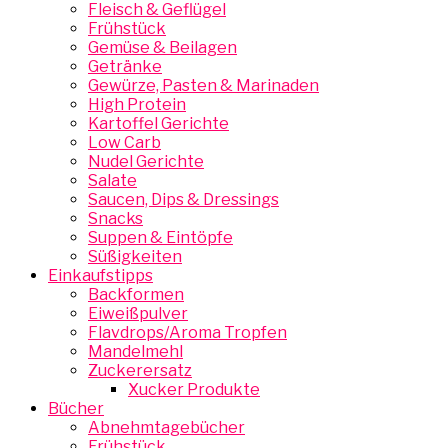
Fleisch & Geflügel
Frühstück
Gemüse & Beilagen
Getränke
Gewürze, Pasten & Marinaden
High Protein
Kartoffel Gerichte
Low Carb
Nudel Gerichte
Salate
Saucen, Dips & Dressings
Snacks
Suppen & Eintöpfe
Süßigkeiten
Einkaufstipps
Backformen
Eiweißpulver
Flavdrops/Aroma Tropfen
Mandelmehl
Zuckerersatz
Xucker Produkte
Bücher
Abnehmtagebücher
Frühstück