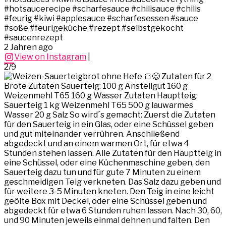
#hotsaucerecipe #scharfesauce #chilisauce #chilis
#feurig #kiwi #applesauce #scharfesessen #sauce
#soße #feurigeküche #rezept #selbstgekocht
#saucenrezept
2 Jahren ago
View on Instagram
|
2/9