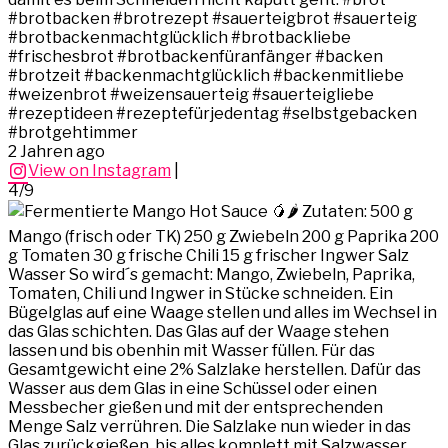
#brotbacken #brotrezept #sauerteigbrot #sauerteig
#brotbackenmachtglücklich #brotbackliebe
#frischesbrot #brotbackenfüranfänger #backen
#brotzeit #backenmachtglücklich #backenmitliebe
#weizenbrot #weizensauerteig #sauerteigliebe
#rezeptideen #rezeptefürjedentag #selbstgebacken
#brotgehtimmer
2 Jahren ago
View on Instagram
|
4/9