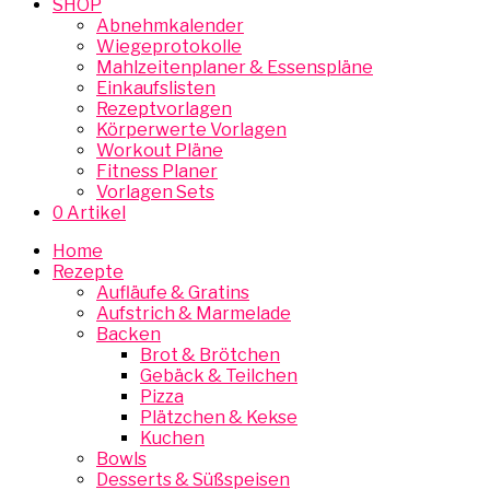
SHOP
Abnehmkalender
Wiegeprotokolle
Mahlzeitenplaner & Essenspläne
Einkaufslisten
Rezeptvorlagen
Körperwerte Vorlagen
Workout Pläne
Fitness Planer
Vorlagen Sets
0 Artikel
Home
Rezepte
Aufläufe & Gratins
Aufstrich & Marmelade
Backen
Brot & Brötchen
Gebäck & Teilchen
Pizza
Plätzchen & Kekse
Kuchen
Bowls
Desserts & Süßspeisen