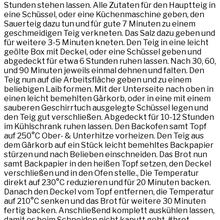
Stunden stehen lassen. Alle Zutaten für den Hauptteig in
eine Schüssel, oder eine Küchenmaschine geben, den
Sauerteig dazu tun und für gute 7 Minuten zu einem
geschmeidigen Teig verkneten. Das Salz dazu geben und
für weitere 3-5 Minuten kneten. Den Teig in eine leicht
geölte Box mit Deckel, oder eine Schüssel geben und
abgedeckt für etwa 6 Stunden ruhen lassen. Nach 30, 60,
und 90 Minuten jeweils einmal dehnen und falten. Den
Teig nun auf die Arbeitsfläche geben und zu einem
beliebigen Laib formen. Mit der Unterseite nach oben in
einen leicht bemehlten Gärkorb, oder in eine mit einem
sauberen Geschirrtuch ausgelegte Schüssel legen und
den Teig gut verschließen. Abgedeckt für 10-12 Stunden
im Kühlschrank ruhen lassen. Den Backofen samt Topf
auf 250°C Ober- & Unterhitze vorheizen. Den Teig aus
dem Gärkorb auf ein Stück leicht bemehltes Backpapier
stürzen und nach Belieben einschneiden. Das Brot nun
samt Backpapier in den heißen Topf setzen, den Deckel
verschließen und in den Ofen stelle., Die Temperatur
direkt auf 230°C reduzieren und für 20 Minuten backen.
Danach den Deckel vom Topf entfernen, die Temperatur
auf 210°C senken und das Brot für weitere 30 Minuten
fertig backen. Anschließend komplett auskühlen lassen,
damit es beim Schneiden nicht kaputt geht. #brot