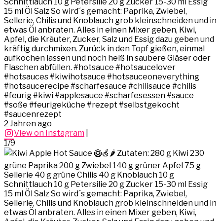
Schnittlauch 10 g Petersilie 20 g Zucker 15-30 ml Essig
15 ml Öl Salz So wird´s gemacht: Paprika, Zwiebel,
Sellerie, Chilis und Knoblauch grob kleinschneiden und in
etwas Öl anbraten. Alles in einen Mixer geben, Kiwi,
Apfel, die Kräuter, Zucker, Salz und Essig dazu geben und
kräftig durchmixen. Zurück in den Topf gießen, einmal
aufkochen lassen und noch heiß in saubere Gläser oder
Flaschen abfüllen. #hotsauce #hotsaucelover
#hotsauces #kiwihotsauce #hotsauceoneverything
#hotsaucerecipe #scharfesauce #chilisauce #chilis
#feurig #kiwi #applesauce #scharfesessen #sauce
#soße #feurigeküche #rezept #selbstgekocht
#saucenrezept
2 Jahren ago
View on Instagram
|
1/9