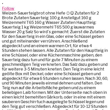
•
Follow
Weizen-Sauerteigbrot ohne Hefe 🍞😋 Zutaten für 2
Brote Zutaten Sauerteig: 100 g Anstellgut 160 g
Weizenmehl T65 160 g Wasser Zutaten Hauptteig:
Sauerteig 1 kg Weizenmehl T65 500 g lauwarmes
Wasser 20 g Salz So wird´s gemacht: Zuerst die Zutaten
für den Sauerteig in ein Glas, oder eine Schüssel geben
und gut miteinander verrühren. Anschließend
abgedeckt und an einem warmen Ort, für etwa 4
Stunden stehen lassen. Alle Zutaten für den Hauptteig in
eine Schüssel, oder eine Küchenmaschine geben, den
Sauerteig dazu tun und für gute 7 Minuten zu einem
geschmeidigen Teig verkneten. Das Salz dazu geben und
für weitere 3-5 Minuten kneten. Den Teig in eine leicht
geölte Box mit Deckel, oder eine Schüssel geben und
abgedeckt für etwa 6 Stunden ruhen lassen. Nach 30, 60,
und 90 Minuten jeweils einmal dehnen und falten. Den
Teig nun auf die Arbeitsfläche geben und zu einem
beliebigen Laib formen. Mit der Unterseite nach oben in
einen leicht bemehlten Gärkorb, oder in eine mit einem
sauberen Geschirrtuch ausgelegte Schüssel legen und
den Teig gut verschließen. Abgedeckt für 10-12 Stunden