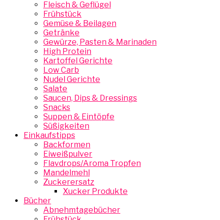
Fleisch & Geflügel
Frühstück
Gemüse & Beilagen
Getränke
Gewürze, Pasten & Marinaden
High Protein
Kartoffel Gerichte
Low Carb
Nudel Gerichte
Salate
Saucen, Dips & Dressings
Snacks
Suppen & Eintöpfe
Süßigkeiten
Einkaufstipps
Backformen
Eiweißpulver
Flavdrops/Aroma Tropfen
Mandelmehl
Zuckerersatz
Xucker Produkte
Bücher
Abnehmtagebücher
Frühstück