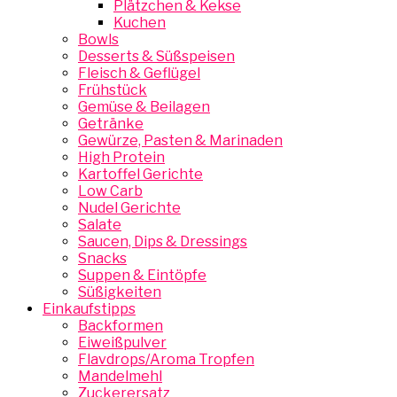
Plätzchen & Kekse
Kuchen
Bowls
Desserts & Süßspeisen
Fleisch & Geflügel
Frühstück
Gemüse & Beilagen
Getränke
Gewürze, Pasten & Marinaden
High Protein
Kartoffel Gerichte
Low Carb
Nudel Gerichte
Salate
Saucen, Dips & Dressings
Snacks
Suppen & Eintöpfe
Süßigkeiten
Einkaufstipps
Backformen
Eiweißpulver
Flavdrops/Aroma Tropfen
Mandelmehl
Zuckerersatz