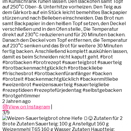
im Kühlschrank ruhen lassen. Den Backofen samt Topf
auf 250°C Ober- & Unterhitze vorheizen. Den Teig aus
dem Gärkorb auf ein Stück leicht bemehltes Backpapier
stürzen und nach Belieben einschneiden. Das Brot nun
samt Backpapier in den heißen Topf setzen, den Deckel
verschließen und in den Ofen stelle., Die Temperatur
direkt auf 230°C reduzieren und für 20 Minuten backen.
Danach den Deckel vom Topf entfernen, die Temperatur
auf 210°C senken und das Brot für weitere 30 Minuten
fertig backen. Anschließend komplett auskühlen lassen,
damit es beim Schneiden nicht kaputt geht. #brot
#brotbacken #brotrezept #sauerteigbrot #sauerteig
#brotbackenmachtglücklich #brotbackliebe
#frischesbrot #brotbackenfüranfänger #backen
#brotzeit #backenmachtglücklich #backenmitliebe
#weizenbrot #weizensauerteig #sauerteigliebe
#rezeptideen #rezeptefürjedentag #selbstgebacken
#brotgehtimmer
2 Jahren ago
View on Instagram
|
3/9