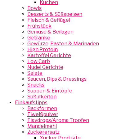
Kuchen
Bowls
Desserts & Süßspeisen
Fleisch & Geflügel
Frühstück
Gemüse & Beilagen
Getränke
Gewürze, Pasten & Marinaden
High Protein
Kartoffel Gerichte
Low Carb
Nudel Gerichte
Salate
Saucen, Dips & Dressings
Snacks
Suppen & Eintöpfe
Süßigkeiten
Einkaufstipps
Backformen
Eiweißpulver
Flavdrops/Aroma Tropfen
Mandelmehl
Zuckerersatz
Xucker Produkte