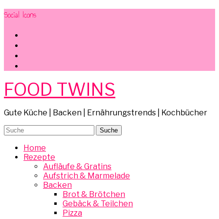
Social Icons
facebook
instagram
pinterest
mail
FOOD TWINS
Gute Küche | Backen | Ernährungstrends | Kochbücher
Home
Rezepte
Aufläufe & Gratins
Aufstrich & Marmelade
Backen
Brot & Brötchen
Gebäck & Teilchen
Pizza