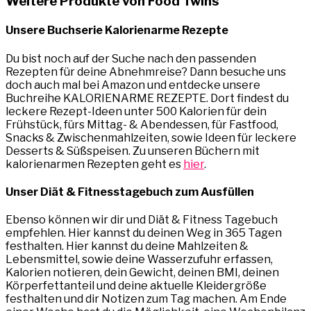
Weitere Produkte von Food Twins
Unsere Buchserie Kalorienarme Rezepte
Du bist noch auf der Suche nach den passenden
Rezepten für deine Abnehmreise? Dann besuche uns
doch auch mal bei Amazon und entdecke unsere
Buchreihe KALORIENARME REZEPTE. Dort findest du
leckere Rezept-Ideen unter 500 Kalorien für dein
Frühstück, fürs Mittag- & Abendessen, für Fastfood,
Snacks & Zwischenmahlzeiten, sowie Ideen für leckere
Desserts & Süßspeisen. Zu unseren Büchern mit
kalorienarmen Rezepten geht es
hier
.
Unser Diät & Fitnesstagebuch zum Ausfüllen
Ebenso können wir dir und Diät & Fitness Tagebuch
empfehlen. Hier kannst du deinen Weg in 365 Tagen
festhalten. Hier kannst du deine Mahlzeiten &
Lebensmittel, sowie deine Wasserzufuhr erfassen,
Kalorien notieren, dein Gewicht, deinen BMI, deinen
Körperfettanteil und deine aktuelle Kleidergröße
festhalten und dir Notizen zum Tag machen. Am Ende