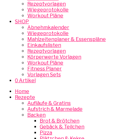
Rezeptvorlagen
Wiegeprotokolle
Workout Pläne
SHOP
Abnehmkalender
Wiegeprotokolle
Mahlzeitenplaner & Essenspläne
Einkaufslisten
Rezeptvorlagen
Körperwerte Vorlagen
Workout Pläne
Fitness Planer
Vorlagen Sets
0 Artikel
Home
Rezepte
Aufläufe & Gratins
Aufstrich & Marmelade
Backen
Brot & Brötchen
Gebäck & Teilchen
Pizza
Plätzchen & Kekse