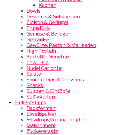
Kuchen
Bowls
Desserts & Süßspeisen
Fleisch & Geflügel
Frühstück
Gemüse & Beilagen
Getränke
Gewürze, Pasten & Marinaden
High Protein
Kartoffel Gerichte
Low Carb
Nudel Gerichte
Salate
Saucen, Dips & Dressings
Snacks
Suppen & Eintöpfe
Süßigkeiten
Einkaufstipps
Backformen
Eiweißpulver
Flavdrops/Aroma Tropfen
Mandelmehl
Zuckerersatz