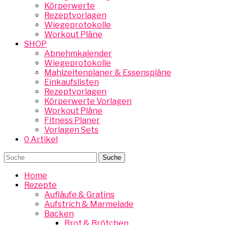
Körperwerte
Rezeptvorlagen
Wiegeprotokolle
Workout Pläne
SHOP
Abnehmkalender
Wiegeprotokolle
Mahlzeitenplaner & Essenspläne
Einkaufslisten
Rezeptvorlagen
Körperwerte Vorlagen
Workout Pläne
Fitness Planer
Vorlagen Sets
0 Artikel
Home
Rezepte
Aufläufe & Gratins
Aufstrich & Marmelade
Backen
Brot & Brötchen