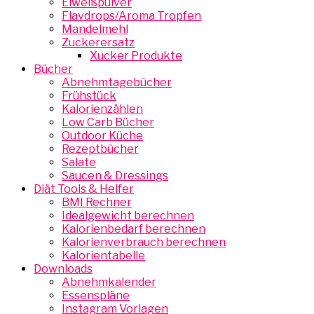
Eiweißpulver
Flavdrops/Aroma Tropfen
Mandelmehl
Zuckerersatz
Xucker Produkte
Bücher
Abnehmtagebücher
Frühstück
Kalorienzählen
Low Carb Bücher
Outdoor Küche
Rezeptbücher
Salate
Saucen & Dressings
Diät Tools & Helfer
BMI Rechner
Idealgewicht berechnen
Kalorienbedarf berechnen
Kalorienverbrauch berechnen
Kalorientabelle
Downloads
Abnehmkalender
Essenspläne
Instagram Vorlagen