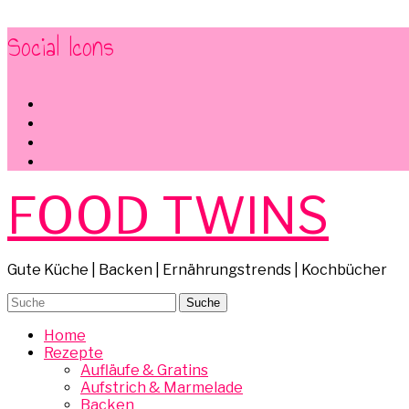
Social Icons
facebook
instagram
pinterest
mail
FOOD TWINS
Gute Küche | Backen | Ernährungstrends | Kochbücher
Home
Rezepte
Aufläufe & Gratins
Aufstrich & Marmelade
Backen