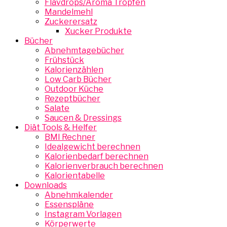
Flavdrops/Aroma Tropfen
Mandelmehl
Zuckerersatz
Xucker Produkte
Bücher
Abnehmtagebücher
Frühstück
Kalorienzählen
Low Carb Bücher
Outdoor Küche
Rezeptbücher
Salate
Saucen & Dressings
Diät Tools & Helfer
BMI Rechner
Idealgewicht berechnen
Kalorienbedarf berechnen
Kalorienverbrauch berechnen
Kalorientabelle
Downloads
Abnehmkalender
Essenspläne
Instagram Vorlagen
Körperwerte